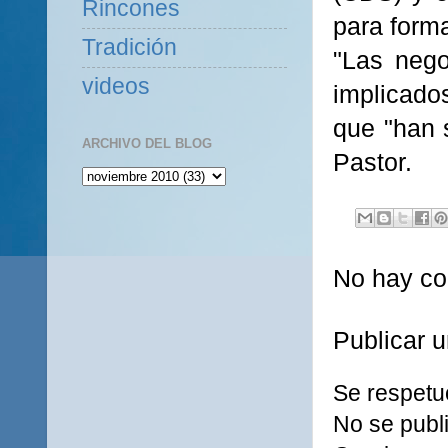
Rincones
para forma
Tradición
"Las nego
videos
implicados
que "han 
ARCHIVO DEL BLOG
Pastor.
No hay co
Publicar 
Se respetu
No se publi