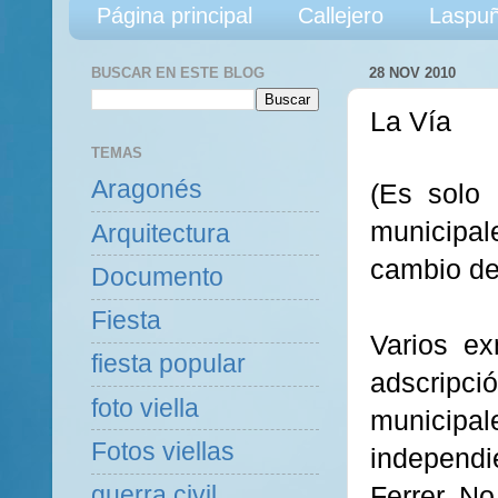
Página principal
Callejero
Laspuñ
BUSCAR EN ESTE BLOG
28 NOV 2010
La Vía
TEMAS
Aragonés
(Es solo
municipale
Arquitectura
cambio de 
Documento
Fiesta
Varios ex
fiesta popular
adscripci
foto viella
municipal
Fotos viellas
independi
Ferrer. No
guerra civil