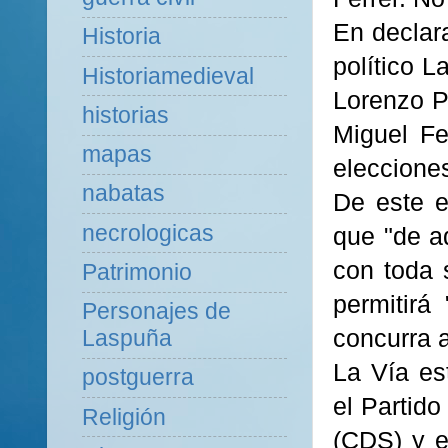
En declar
Historia
político 
Historiamedieval
Lorenzo P
historias
Miguel Fe
mapas
eleccione
nabatas
De este e
necrologicas
que "de aq
con toda 
Patrimonio
permitirá
Personajes de
concurra 
Laspuña
La Vía es
postguerra
el Partid
Religión
(CDS) y e