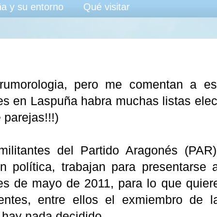
a y su entorno
Qué visitar
 rumorologia, pero me comentan a es
s en Laspuña habra muchas listas electo
parejas!!!)
militantes del Partido Aragonés (PAR)
ón política, trabajan para presentarse
es de mayo de 2011, para lo que quiere
entes, entre ellos el exmiembro de la
 hay nada decidido.