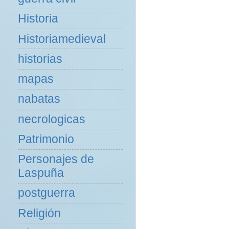
Historia
Historiamedieval
historias
mapas
nabatas
necrologicas
Patrimonio
Personajes de
Laspuña
postguerra
Religión