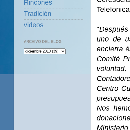
Rincones
Telefonica
Tradición
videos
"
Después 
uno de us
ARCHIVO DEL BLOG
encierra é
Comité Pr
voluntad,
Contadore
Centro Cu
presupues
Nos hemo
donacione
Minister