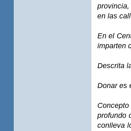
provincia
en las cal
En el Cent
imparten c
Descrita l
Donar es e
Concepto 
profundo d
conlleva l