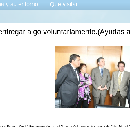
a y su entorno
Qué visitar
entregar algo voluntariamente.(Ayudas a
tavo Romero, Comité Reconstrucción; Isabel Alastuey, Colectividad Aragonesa de Chile; Miguel 