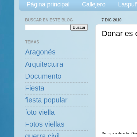
Página principal
Callejero
Laspuñ
BUSCAR EN ESTE BLOG
7 DIC 2010
Donar es 
TEMAS
Aragonés
Arquitectura
Documento
Fiesta
fiesta popular
foto viella
Fotos viellas
De izqda a derecha: Gus
guerra civil