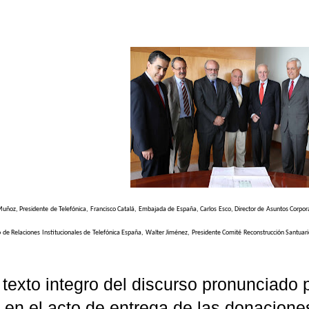
Muñoz, Presidente de Telefónica, Francisco Catalá, Embajada de España, Carlos Esco, Director de Asuntos Corpor
o de Relaciones Institucionales de Telefónica España, Walter Jiménez, Presidente Comité Reconstrucción Santuar
 texto integro del discurso pronunciado
 en el acto de entrega de las donacione