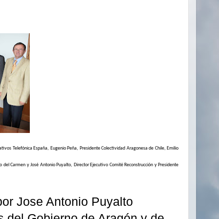
ativos Telefónica España, Eugenio Peña, Presidente Colectividad Aragonesa de Chile, Emilio
io del Carmen y José Antonio Puyalto, Director Ejecutivo Comité Reconstrucción y Presidente
 por Jose Antonio Puyalto
s del Gobierno de Aragón y de