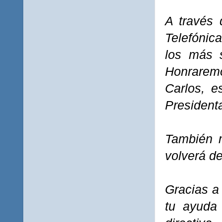
A través 
Telefónic
los más s
Honraremo
Carlos, e
President
También 
volverá d
Gracias a
tu ayuda 