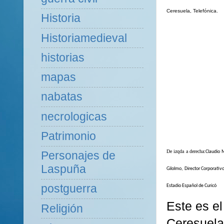
Ceresuela, Telefónica.
Historia
Historiamedieval
historias
mapas
nabatas
necrologicas
Patrimonio
De izqda a derecha:
Claudio 
Personajes de
Laspuña
Gilolmo, Director Corporativ
postguerra
Estadio Español de Curicó
Este es el
Religión
Ceresuela