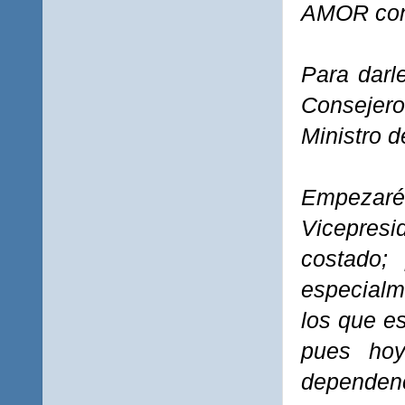
AMOR con 
Para darl
Consejer
Ministro 
Empezar
Vicepresi
costado; 
especialm
los que es
pues hoy
dependenc