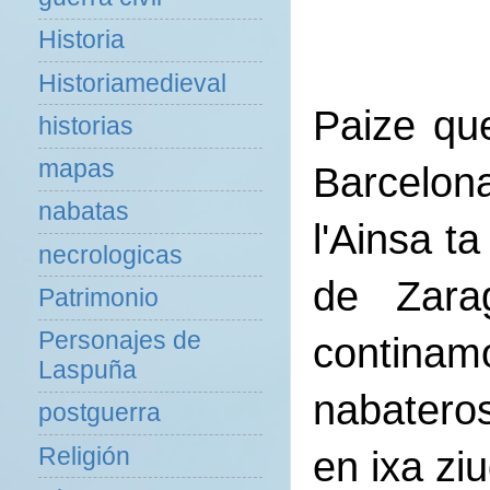
Historia
Historiamedieval
Paize qu
historias
mapas
Barcelon
nabatas
l'Ainsa t
necrologicas
de Zara
Patrimonio
Personajes de
continam
Laspuña
nabateros
postguerra
Religión
en ixa zi