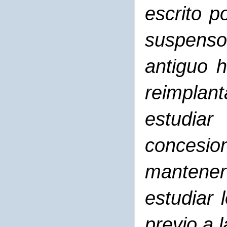
escrito p
suspenso 
antiguo h
reimplan
estudi
concesio
mantener
estudiar
previo a 