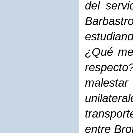
del servi
Barbas
estudian
¿Qué med
respecto
malestar
unilatera
transpor
entre Bro