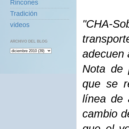
Rincones
Tradición
"CHA-So
videos
transpor
ARCHIVO DEL BLOG
adecuen a
Nota de 
que se r
línea de 
cambio de
que el vo