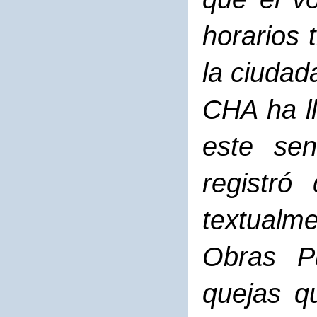
horarios 
la ciudad
CHA ha l
este sen
registró
textualm
Obras Pú
quejas q