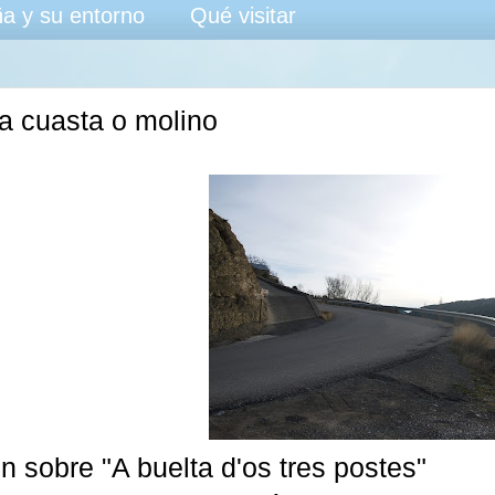
a y su entorno
Qué visitar
da cuasta o molino
n sobre "A buelta d'os tres postes"