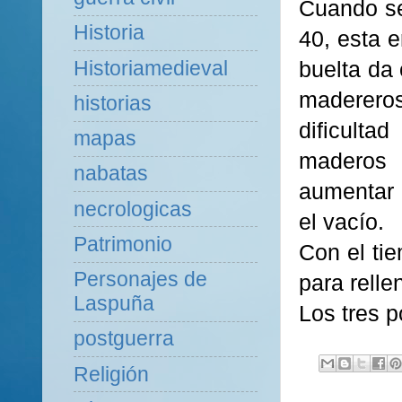
Cuando se
Historia
40, esta 
Historiamedieval
buelta da
madereros
historias
dificulta
mapas
maderos 
nabatas
aumentar 
necrologicas
el vacío.
Patrimonio
Con el ti
Personajes de
para relle
Laspuña
Los tres p
postguerra
Religión