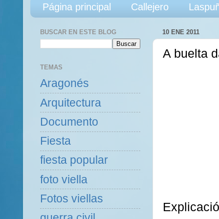
Página principal
Callejero
Laspuñ
BUSCAR EN ESTE BLOG
10 ENE 2011
A buelta 
TEMAS
Aragonés
Arquitectura
Documento
Fiesta
fiesta popular
foto viella
Fotos viellas
Explicació
guerra civil