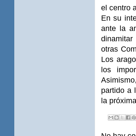
el centro 
En su int
ante la a
dinamitar
otras Com
Los arago
los impo
Asimismo,
partido a
la próxima
No hay co