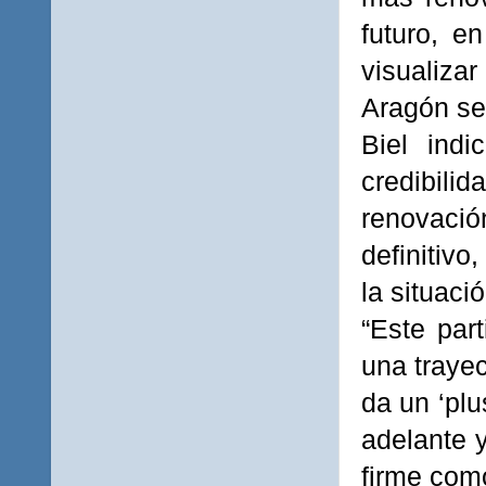
futuro, e
visualiza
Aragón se
Biel indi
credibilid
renovació
definitivo
la situaci
“Este par
una trayec
da un ‘plu
adelante 
firme como