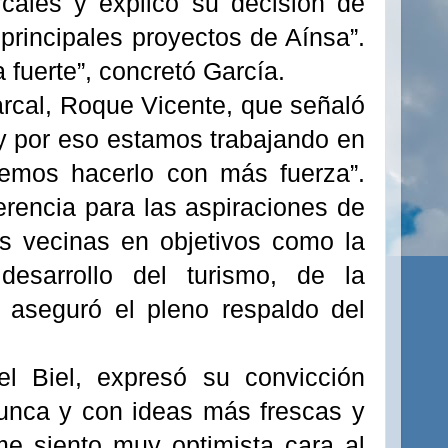
cales y explicó su decisión de
s principales proyectos de Aínsa”.
fuerte”, concretó García.
marcal, Roque Vicente, que señaló
 y por eso estamos trabajando en
remos hacerlo con más fuerza”.
ferencia para las aspiraciones de
as vecinas en objetivos como la
desarrollo del turismo, de la
e aseguró el pleno respaldo del
el Biel, expresó su convicción
nunca y con ideas más frescas y
e siento muy optimista cara al