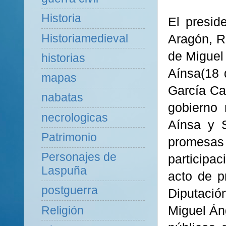
Historia
El presid
Historiamedieval
Aragón, R
de Miguel
historias
Aínsa(18 
mapas
García Ca
nabatas
gobierno 
necrologicas
Aínsa y S
Patrimonio
promesas e
Personajes de
participa
Laspuña
acto de p
postguerra
Diputación
Miguel Áng
Religión