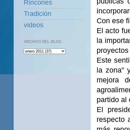
públicas 
Rincones
incorporar
Tradición
Con ese fi
videos
El acto fu
la import
ARCHIVO DEL BLOG
proyectos
Este senti
la zona” 
mejora d
agroalime
partido al
El presid
respecto 
más renov