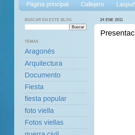
Página principal
Callejero
Laspuñ
BUSCAR EN ESTE BLOG
24 ENE 2011
Presentac
TEMAS
Aragonés
Arquitectura
Documento
Fiesta
fiesta popular
foto viella
Fotos viellas
guerra civil