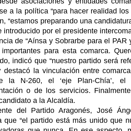
desde asociaciones y entidades comar
se a la política “para hacer realidad lo
n, “estamos preparando una candidatura 
e introducido por el presidente interco
ancia de “Aínsa y Sobrarbe para el PAR
 importantes para esta comarca. Que
do, indicó que “nuestro partido será re
y destacó la vinculación entre comarc
e la N-260, el ‘eje Plan-Chía’, el 
ntación o de los servicios. Finalment
 candidato a la Alcaldía.
ente del Partido Aragonés, José Áng
a que “el partido está más unido que 
adoras que nunca. En ese aspecto, m