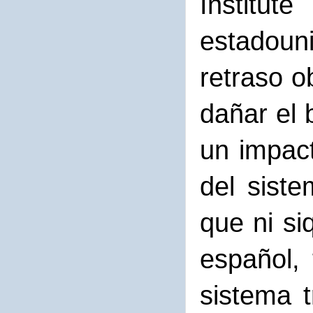
Institut
estadoun
retraso o
dañar el 
un impact
del sist
que ni si
español, 
sistema t