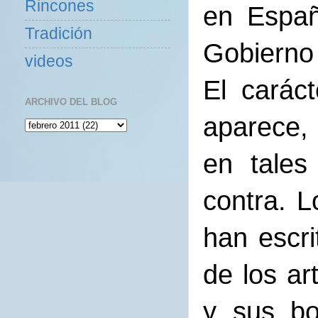
Rincones
en Españ
Tradición
Gobierno 
videos
El carác
ARCHIVO DEL BLOG
aparece,
en tales
contra. L
han escri
de los ar
y sus bo