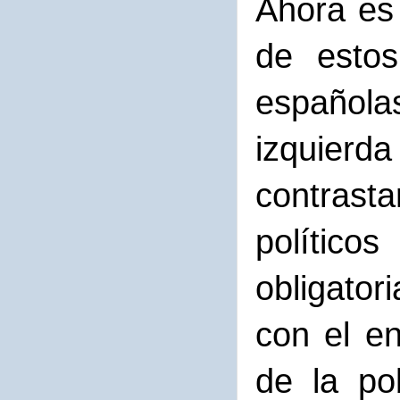
Ahora es
de estos
española
izquierd
contrasta
polític
obligator
con el e
de la po