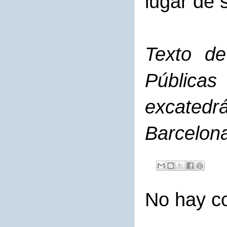
lugar de s
Texto de
Pública
excatedr
Barcelon
No hay c