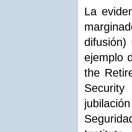
La eviden
margina
difusión)
ejemplo d
the Reti
Security
jubilaci
Segurida