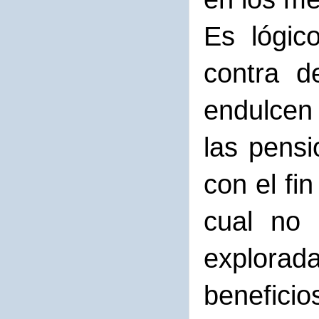
Es lógic
contra d
endulcen
las pensi
con el fi
cual no 
explora
benefici