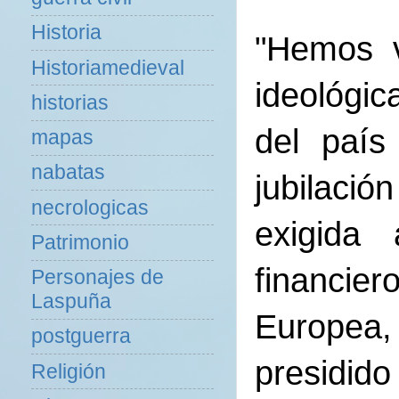
Historia
"Hemos v
Historiamedieval
ideológi
historias
del país
mapas
nabatas
jubilaci
necrologicas
exigida
Patrimonio
financie
Personajes de
Laspuña
Europea, 
postguerra
presidid
Religión