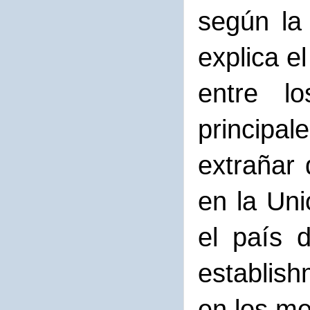
según la
explica e
entre lo
principa
extrañar 
en la Uni
el país 
establish
en los me