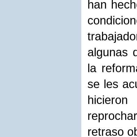
han hech
condicio
trabajad
algunas 
la refor
se les ac
hiciero
reprocha
retraso ob