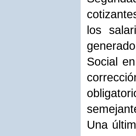
cotizante
los sala
generado
Social e
correcci
obligato
semejant
Una últi