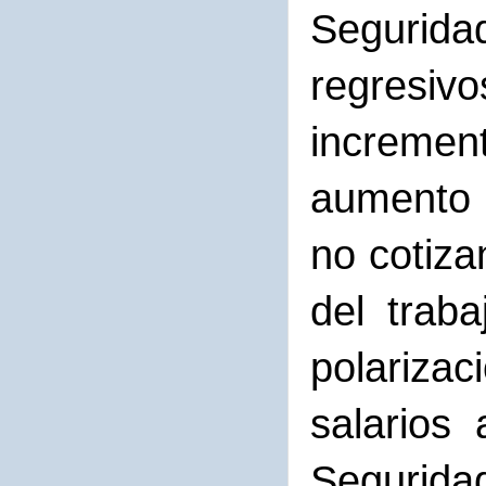
Segurida
regresivo
incremen
aumento 
no cotiza
del trab
polarizac
salarios
Segurida