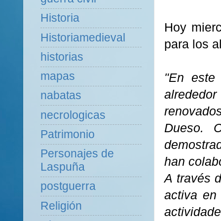
Historia
Hoy mierc
Historiamedieval
para los 
historias
mapas
"En este
alrededor
nabatas
renovados
necrologicas
Dueso. C
Patrimonio
demostrad
Personajes de
han colab
Laspuña
A través d
postguerra
activa en
Religión
actividade