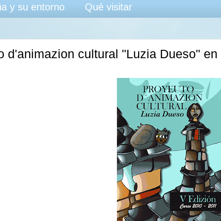
a y su entorno
Qué visitar
o d'animazion cultural "Luzia Dueso" e