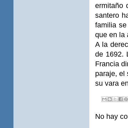
ermitaño 
santero h
familia s
que en la
A la derec
de 1692. 
Francia di
paraje, el
su vara en
No hay co