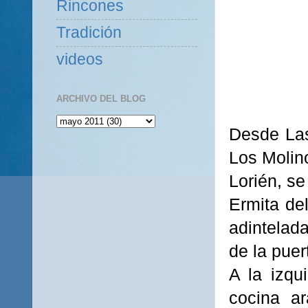
Rincones
Tradición
videos
ARCHIVO DEL BLOG
Desde Las
Los Molino
Lorién, se
Ermita de
adintelada
de la pue
A la izqu
cocina a