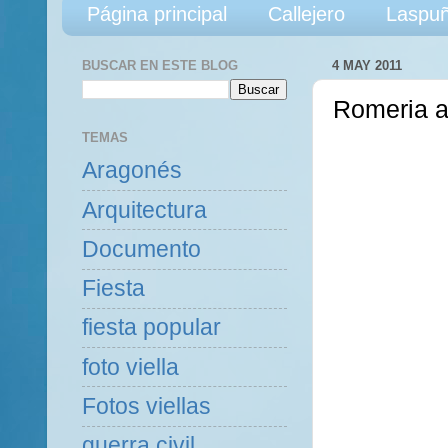
Página principal
Callejero
Laspuñ
BUSCAR EN ESTE BLOG
4 MAY 2011
Romeria a
TEMAS
Aragonés
Arquitectura
Documento
Fiesta
fiesta popular
foto viella
Fotos viellas
guerra civil