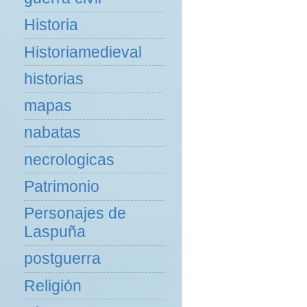
Historia
Historiamedieval
historias
mapas
nabatas
necrologicas
Patrimonio
Personajes de
Laspuña
postguerra
Religión