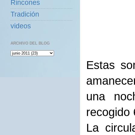
Rincones
Tradición
videos
ARCHIVO DEL BLOG
Estas so
amanecer
una noc
recogido 
La circu