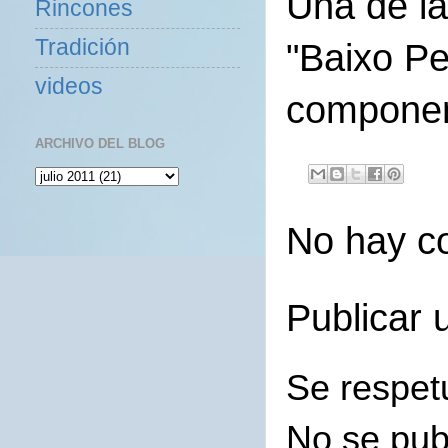
Una de la
Rincones
Tradición
"Baixo P
videos
componen
ARCHIVO DEL BLOG
No hay c
Publicar 
Se respet
No se pub