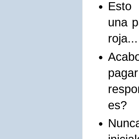
Esto
una p
roja...
Acabo
pagar
respo
es?
Nunca