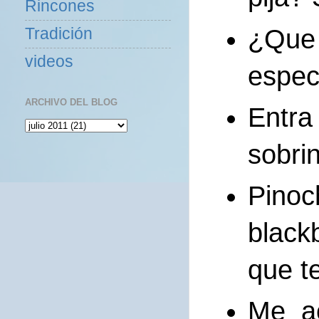
Rincones
¿Que
Tradición
videos
espec
ARCHIVO DEL BLOG
Entra
sobri
Pinoc
black
que t
Me a