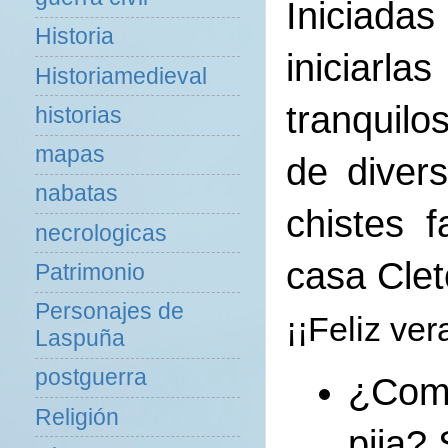
Iniciada
Historia
iniciarl
Historiamedieval
tranqu
historias
mapas
de diver
nabatas
chistes 
necrologicas
casa Clet
Patrimonio
Personajes de
¡¡Feliz ver
Laspuña
postguerra
¿Como
Religión
pija?