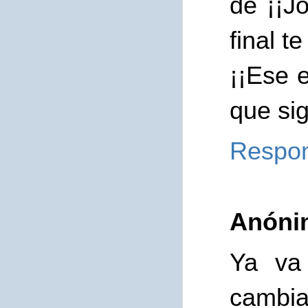
de ¡¡J
final t
¡¡Ese 
que si
Respo
Anóni
Ya va
cambia