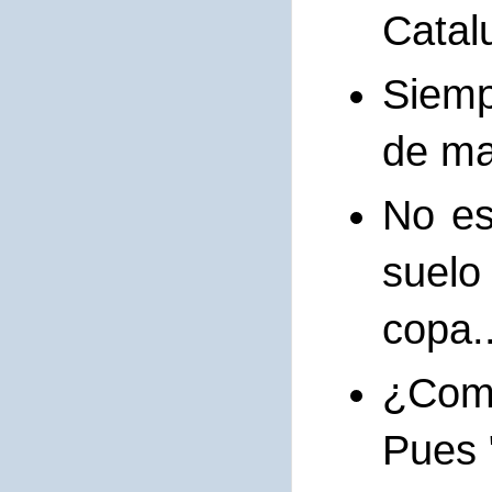
Catal
Siemp
de m
No es
suelo
copa.
¿Como
Pues