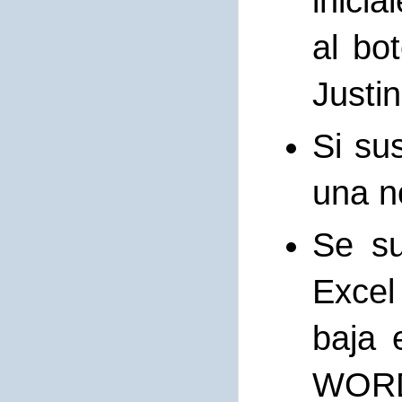
inici
al bo
Justin
Si su
una n
Se su
Excel
baja 
WORD