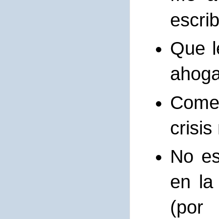
escri
Que l
ahog
Comen
crisi
No e
en la
(por