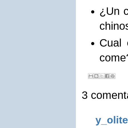
¿Un c
chino
Cual
come?
3 comenta
y_olite