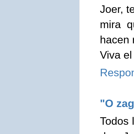
Joer, t
mira 
hacen 
Viva el
Respo
"O zag
Todos 