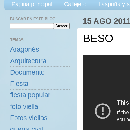
Página principal
Callejero
Laspuña y s
BUSCAR EN ESTE BLOG
15 AGO 201
BESO
TEMAS
Aragonés
Arquitectura
Documento
Fiesta
fiesta popular
foto viella
Fotos viellas
guerra civil