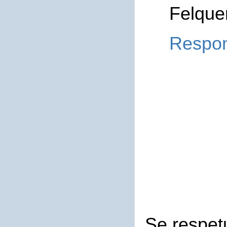
Felque
Respo
Se respet