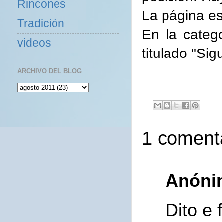
Rincones
La página e
Tradición
En la categ
videos
titulado "Sigu
ARCHIVO DEL BLOG
1 comenta
Anóni
Dito e 