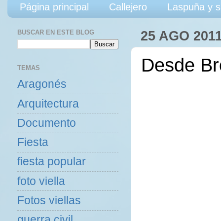
Página principal
Callejero
Laspuña y s
BUSCAR EN ESTE BLOG
25 AGO 201
Desde Bro
TEMAS
Aragonés
Arquitectura
Documento
Fiesta
fiesta popular
foto viella
Fotos viellas
guerra civil