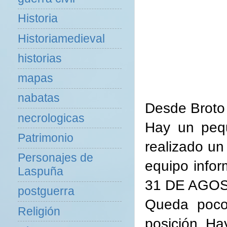
Historia
Historiamedieval
historias
mapas
nabatas
Desde Broto 
necrologicas
Hay un peq
Patrimonio
realizado un
Personajes de
equipo infor
Laspuña
31 DE AGO
postguerra
Queda poco
Religión
posición. Ha