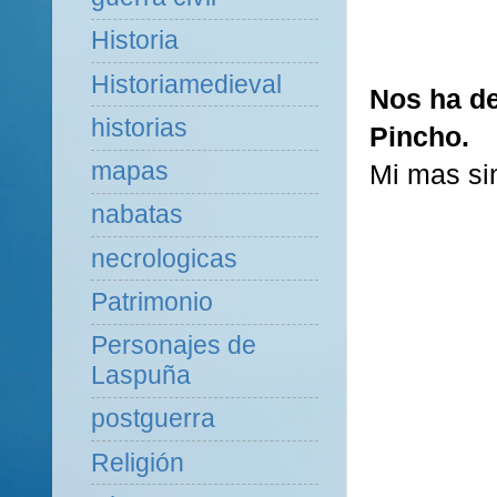
Historia
Historiamedieval
Nos ha de
historias
Pincho.
mapas
Mi mas si
nabatas
necrologicas
Patrimonio
Personajes de
Laspuña
postguerra
Religión