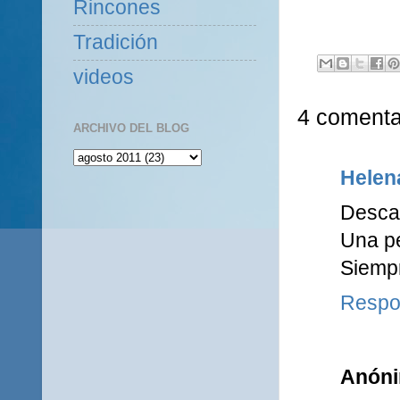
Rincones
Tradición
videos
4 comenta
ARCHIVO DEL BLOG
Helen
Desca
Una pe
Siempr
Respo
Anón