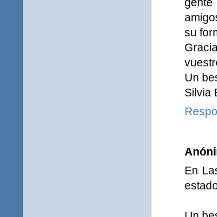
gente 
amigos
su for
Graci
vuestr
Un bes
Silvia 
Respo
Anón
En Las
estado
Un bes