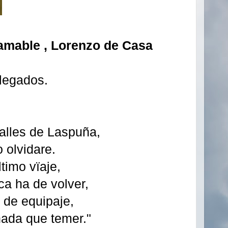
amable , Lorenzo de Casa
llegados.
calles de Laspuña,
o olvidare.
timo vïaje,
ca ha de volver,
 de equipaje,
 nada que temer."