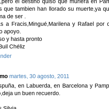
,pero el destino quiso que muriera en Pa
 que tambien han llorado su muerte,ya qu
ma de ser .
as a Fracis,Mingué,Marilena y Rafael por
o apoyo.
o y hasta pronto
Buil Chéliz
nder
imo
martes, 30 agosto, 2011
puña, en Labuerda, en Barcelona y Pamplo
,deja un buen recuerdo.
 Silvia