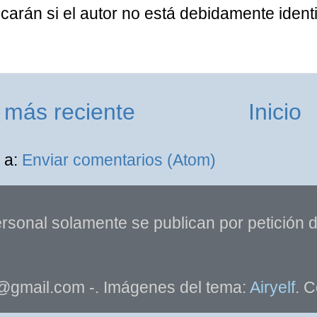
carán si el autor no está debidamente identi
 más reciente
Inicio
 a:
Enviar comentarios (Atom)
rsonal solamente se publican por petición de
@gmail.com -. Imágenes del tema:
Airyelf
. C