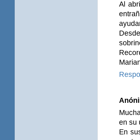
Al abr
entrañ
ayudar
Desde
sobrino
Record
Marian
Respo
Anón
Muchas
en su 
En sus