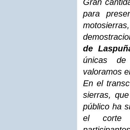
Gran cantida
para prese
motosierr
demostracion
de Laspuña
únicas de g
valoramos el
En el transc
sierras, qu
público ha s
el corte
participant