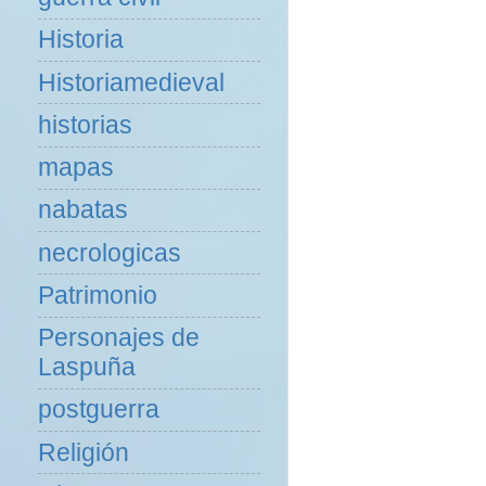
Historia
Historiamedieval
historias
mapas
nabatas
necrologicas
Patrimonio
Personajes de
Laspuña
postguerra
Religión