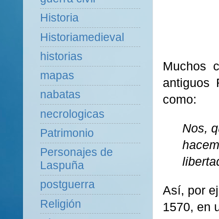
Historia
Historiamedieval
historias
Muchos cr
mapas
antiguos 
nabatas
como:
necrologicas
Nos, q
Patrimonio
hacemo
Personajes de
liberta
Laspuña
postguerra
Así, por 
Religión
1570, en u