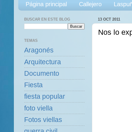
Página principal
Callejero
Laspuñ
BUSCAR EN ESTE BLOG
13 OCT 2011
Nos lo exp
TEMAS
Aragonés
Arquitectura
Documento
Fiesta
fiesta popular
foto viella
Fotos viellas
guerra civil