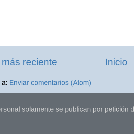
 más reciente
Inicio
 a:
Enviar comentarios (Atom)
rsonal solamente se publican por petición de