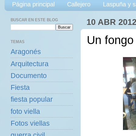
Página principal
Callejero
Laspuña y s
BUSCAR EN ESTE BLOG
10 ABR 201
Un fongo 
TEMAS
Aragonés
Arquitectura
Documento
Fiesta
fiesta popular
foto viella
Fotos viellas
guerra civil