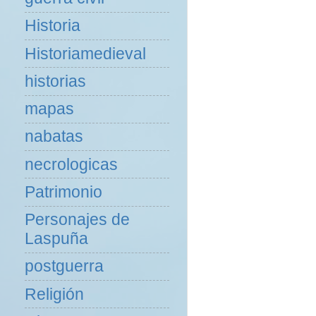
Historia
Historiamedieval
historias
mapas
nabatas
necrologicas
Patrimonio
Personajes de
Laspuña
postguerra
Religión