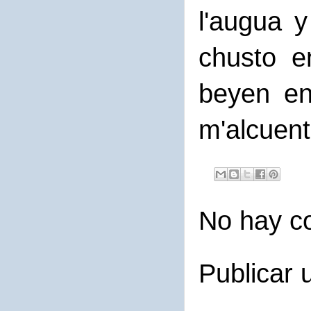
l'augua y
chusto e
beyen en
m'alcuen
No hay c
Publicar 