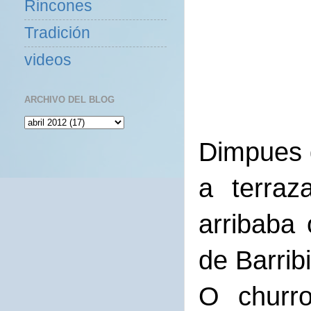
Rincones
Tradición
videos
ARCHIVO DEL BLOG
Dimpues d
a terra
arribaba 
de Barrib
O churr