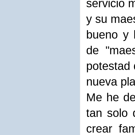
servicio 
y su maes
bueno y 
de "maes
potestad 
nueva pla
Me he des
tan solo 
crear fa