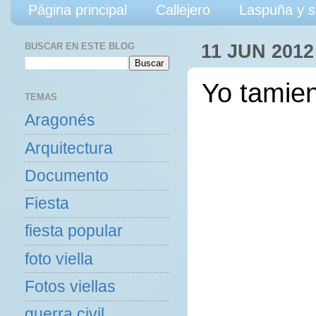
Página principal
Callejero
Laspuña y s
BUSCAR EN ESTE BLOG
11 JUN 2012
Yo tamie
TEMAS
Aragonés
Arquitectura
Documento
Fiesta
fiesta popular
foto viella
Fotos viellas
guerra civil