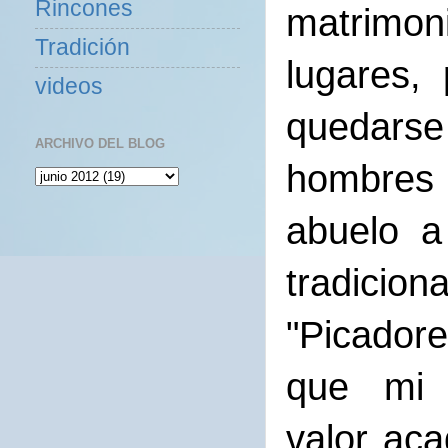
Rincones
matrimon
Tradición
lugares,
videos
quedars
ARCHIVO DEL BLOG
hombres 
abuelo a
tradici
"Picadore
que mi a
valor aca