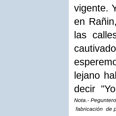
vigente. 
en Rañin
las call
cautivad
esper
lejano h
decir "Yo
Nota.- Peguntero
fabricación de p