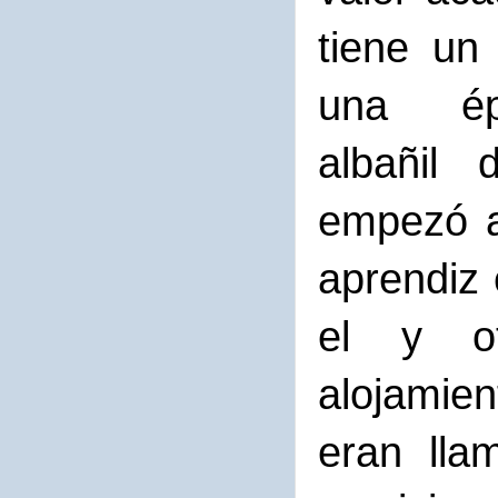
tiene un
una ép
albañil 
empezó a
aprendiz 
el y ot
alojamien
eran lla