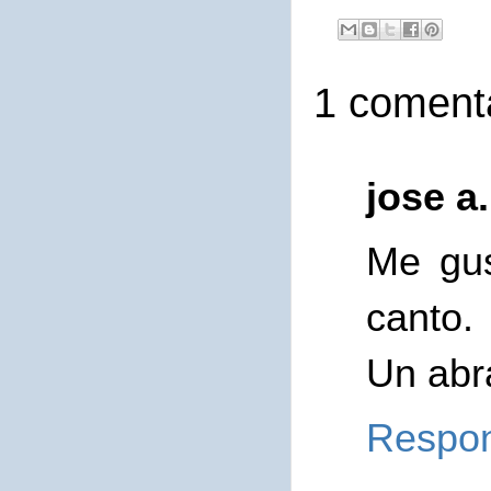
1 comenta
jose a
Me gus
canto.
Un abr
Respo