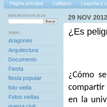
Página principal
Callejero
Laspuña y s
BUSCAR EN ESTE BLOG
29 NOV 201
¿Es peli
TEMAS
Aragonés
Arquitectura
Documento
Fiesta
¿Cómo se 
fiesta popular
compartir
foto viella
Fotos viellas
en la univ
guerra civil