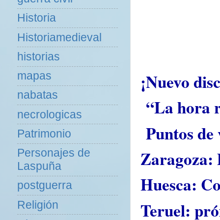
Historia
Historiamedieval
historias
¡Nuevo disc
mapas
nabatas
“La hora 
necrologicas
Puntos de 
Patrimonio
Zaragoza: 
Personajes de
Laspuña
Huesca: Co
postguerra
Teruel: pr
Religión