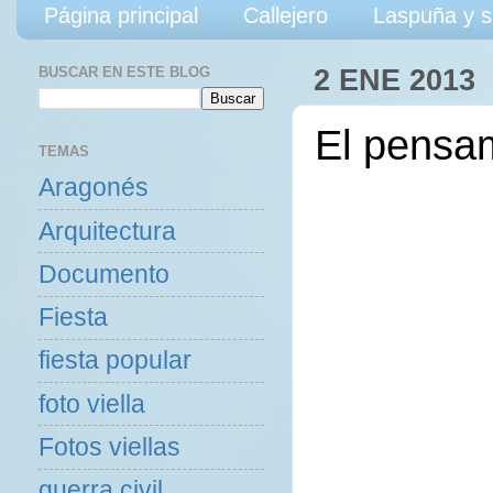
Página principal
Callejero
Laspuña y s
BUSCAR EN ESTE BLOG
2 ENE 2013
El pensam
TEMAS
Aragonés
Arquitectura
Documento
Fiesta
fiesta popular
foto viella
Fotos viellas
guerra civil