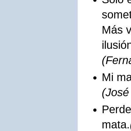
somet
Más v
ilusió
(Fern
Mi may
(José
Perder
mata.