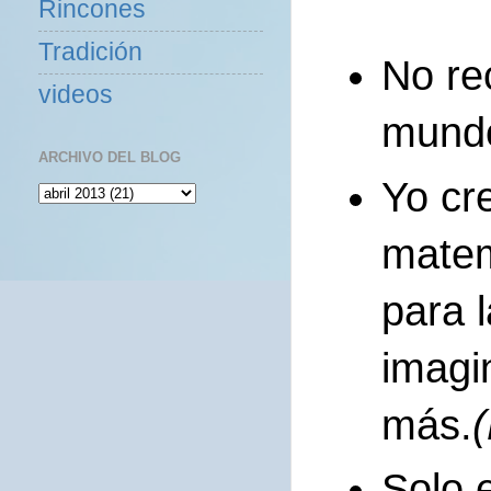
Rincones
Tradición
No rec
videos
mundo
ARCHIVO DEL BLOG
Yo cr
matemá
para l
imagi
más.
Solo 