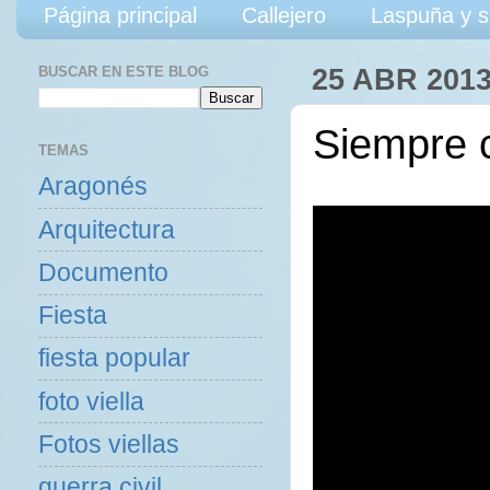
Página principal
Callejero
Laspuña y s
BUSCAR EN ESTE BLOG
25 ABR 201
Siempre c
TEMAS
Aragonés
Arquitectura
Documento
Fiesta
fiesta popular
foto viella
Fotos viellas
guerra civil