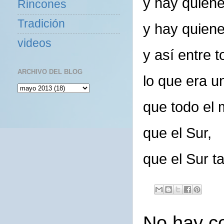
y hay quien
Rincones
Tradición
y hay quien
videos
y así entre 
ARCHIVO DEL BLOG
lo que era u
que todo el
que el Sur,
que el Sur t
No hay c