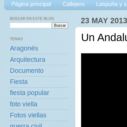
Página principal
Callejero
Laspuña y s
BUSCAR EN ESTE BLOG
23 MAY 201
Un Andal
TEMAS
Aragonés
Arquitectura
Documento
Fiesta
fiesta popular
foto viella
Fotos viellas
guerra civil