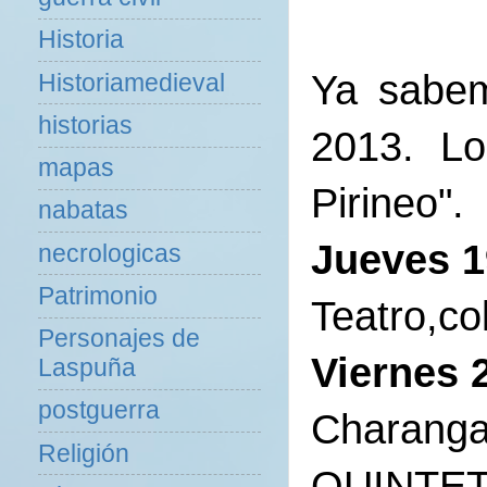
Historia
Ya sabem
Historiamedieval
historias
2013.
Lo
mapas
Pirineo".
nabatas
Jueves 1
necrologicas
Patrimonio
Teatro,c
Personajes de
Viernes 
Laspuña
postguerra
Charan
Religión
QUINTE