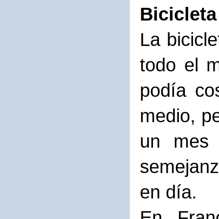
Biciclet
La bicicl
todo el m
podía co
medio, p
un mes d
semejanz
en día.
En Fran