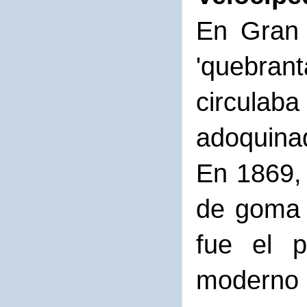
En Gran 
'quebrant
circulab
adoquina
En 1869,
de goma 
fue el 
moderno d