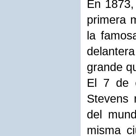
En 1873, 
primera m
la famos
delantera
grande qu
El 7 de 
Stevens r
del mund
misma ci