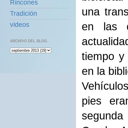
Rincones
una tran
Tradición
en las 
videos
actualida
ARCHIVO DEL BLOG
tiempo y 
en la bib
Vehículo
pies era
segunda m