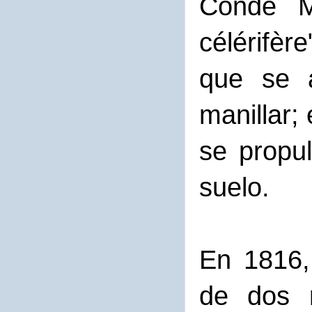
Conde Me
célérifèr
que se a
manillar;
se propul
suelo.
En 1816,
de dos r