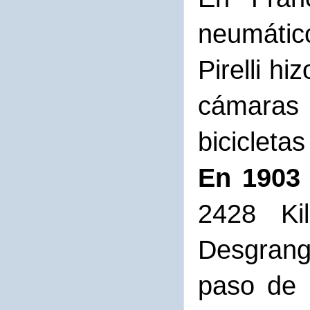
neumático
Pirelli h
cámaras 
bicicleta
En 1903 
2428 Ki
Desgrang
paso de 