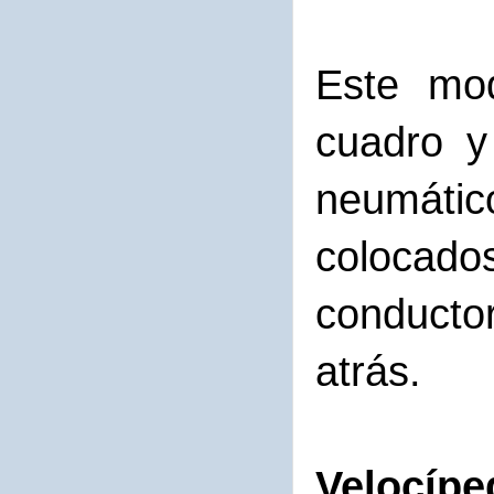
Este mod
cuadro y
neumátic
colocado
conducto
atrás.
Velocípe