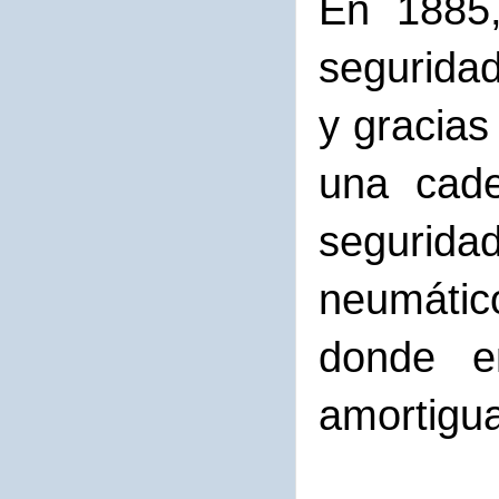
En 1885,
segurida
y gracias
una cade
segurida
neumátic
donde en
amortigua