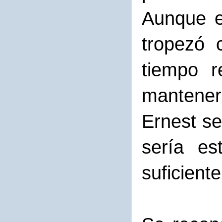
Aunque e
tropezó 
tiempo r
mantener 
Ernest se
sería es
suficiente