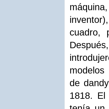
máquina
inventor
cuadro, 
Después, 
introduj
modelos 
de dandy
1818. El
tenía un