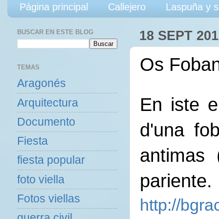
Página principal
Callejero
Laspuña y s
BUSCAR EN ESTE BLOG
18 SEPT 201
Os Fobano
TEMAS
Aragonés
En iste e
Arquitectura
Documento
d'una fo
Fiesta
antimas 
fiesta popular
pariente.
foto viella
Fotos viellas
http://bgr
guerra civil