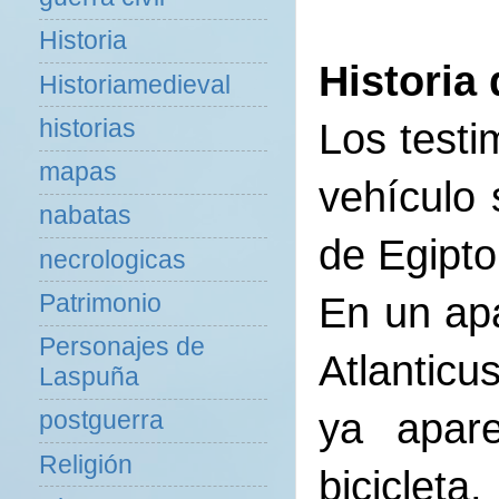
Historia
Historia 
Historiamedieval
historias
Los testi
mapas
vehículo 
nabatas
de Egipto
necrologicas
Patrimonio
En un ap
Personajes de
Atlantic
Laspuña
ya apar
postguerra
Religión
biciclet