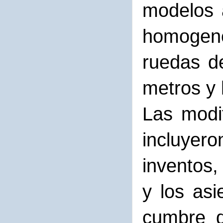
modelos 
homogen
ruedas d
metros y 
Las modi
incluyero
inventos,
y los asi
cumbre d