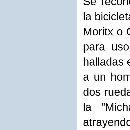
Se recon
la bicicl
Moritx o 
para uso
halladas 
a un hom
dos rueda
la "Mic
atrayendo