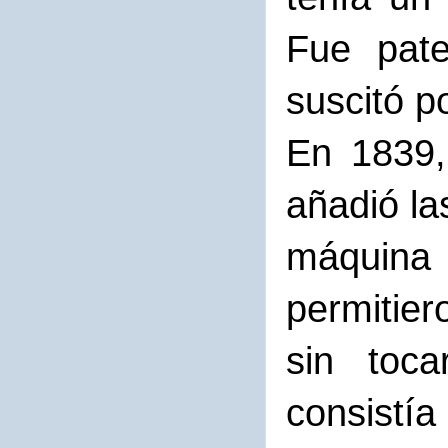
Fue pat
suscitó p
En 1839,
añadió la
máquina d
permitier
sin toc
consistía