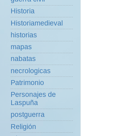
Historia
Historiamedieval
historias
mapas
nabatas
necrologicas
Patrimonio
Personajes de
Laspuña
postguerra
Religión