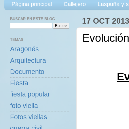
Página principal
Callejero
Laspuña y s
BUSCAR EN ESTE BLOG
17 OCT 201
Evolució
TEMAS
Aragonés
Arquitectura
Documento
Ev
Fiesta
fiesta popular
foto viella
Fotos viellas
guerra civil