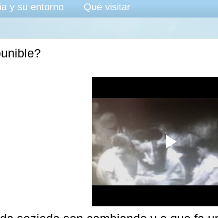
a y su entorno
Qué visitar
unible?