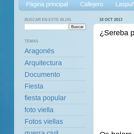
Página principal
Callejero
Laspuñ
BUSCAR EN ESTE BLOG
18 OCT 2013
¿Sereba p
TEMAS
Aragonés
Arquitectura
Documento
Fiesta
fiesta popular
foto viella
Fotos viellas
guerra civil