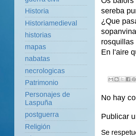
Os balors
sereba pu
Historia
¿Que pasa
Historiamedieval
sopanvina
historias
rosquillas
mapas
En l'aire 
nabatas
necrologicas
Patrimonio
Personajes de
No hay co
Laspuña
postguerra
Publicar 
Religión
Se respetu