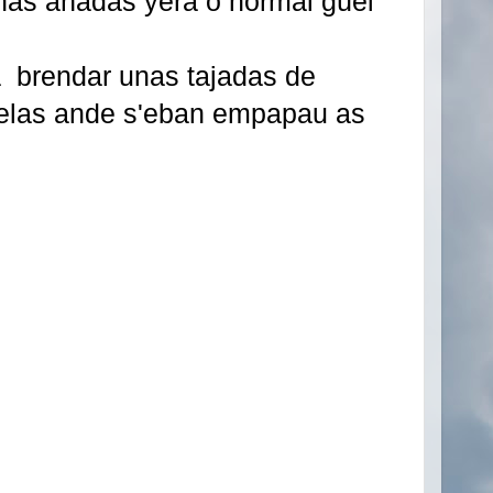
nas añadas yera o normal güei
a brendar unas tajadas de
uelas ande s'eban empapau as