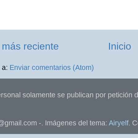
 más reciente
Inicio
 a:
Enviar comentarios (Atom)
rsonal solamente se publican por petición de
@gmail.com -. Imágenes del tema:
Airyelf
. C