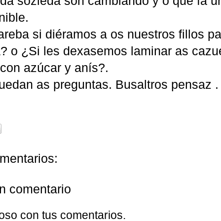
 da sozieda son cambiando y o que fa u
nible.
reba si diéramos a os nuestros fillos p
? o ¿Si les dexasemos laminar as caz
 con azúcar y anís?.
quedan as preguntas. Busaltros pensaz .
mentarios:
un comentario
oso con tus comentarios.