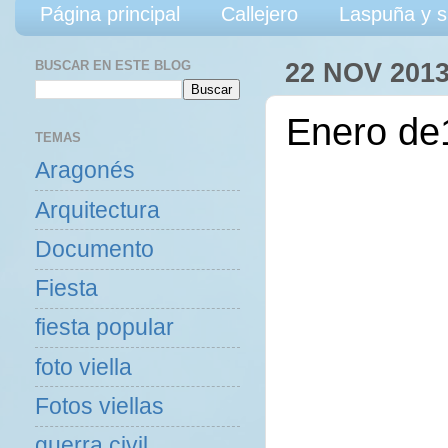
Página principal
Callejero
Laspuña y s
BUSCAR EN ESTE BLOG
22 NOV 201
Enero de
TEMAS
Aragonés
Arquitectura
Documento
Fiesta
fiesta popular
foto viella
Fotos viellas
guerra civil