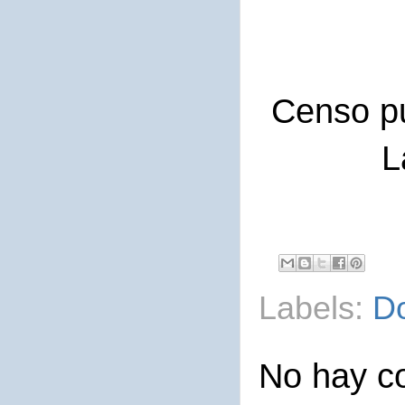
Censo pu
L
Labels:
D
No hay c