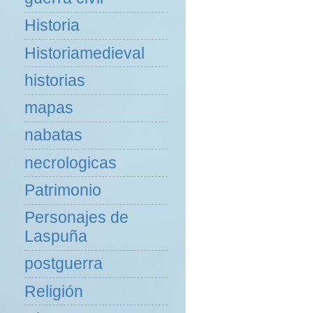
Historia
Historiamedieval
historias
mapas
nabatas
necrologicas
Patrimonio
Personajes de
Laspuña
postguerra
Religión