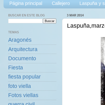
Página principal
Callejero
Laspuña y s
BUSCAR EN ESTE BLOG
3 MAR 2014
Laspuña,marzo
TEMAS
Aragonés
Arquitectura
Documento
Fiesta
fiesta popular
foto viella
Fotos viellas
guerra civil