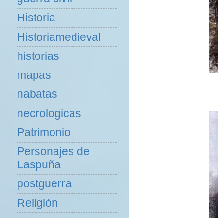
Historia
Historiamedieval
historias
mapas
nabatas
necrologicas
Patrimonio
Personajes de
Laspuña
postguerra
Religión