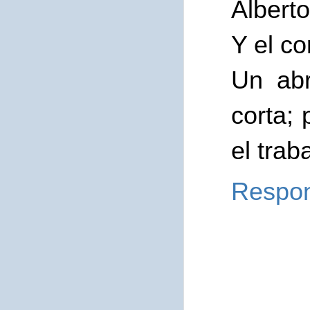
Alberto
Y el co
Un abr
corta; 
el trab
Respo