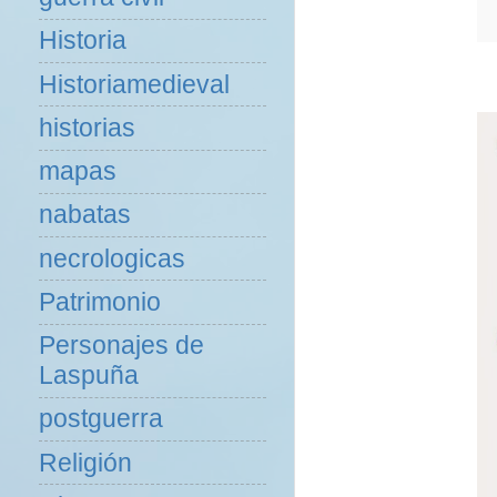
Historia
Historiamedieval
historias
mapas
nabatas
necrologicas
Patrimonio
Personajes de
Laspuña
postguerra
Religión