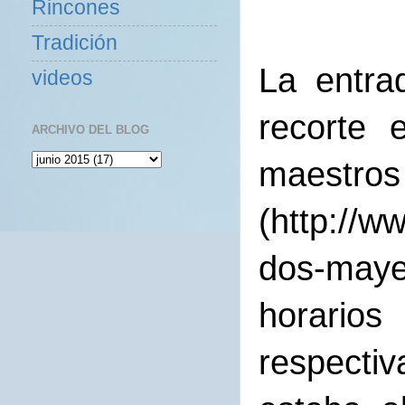
Rincones
Tradición
La entra
videos
recorte 
ARCHIVO DEL BLOG
mae
(http://w
dos-maye
horari
respecti