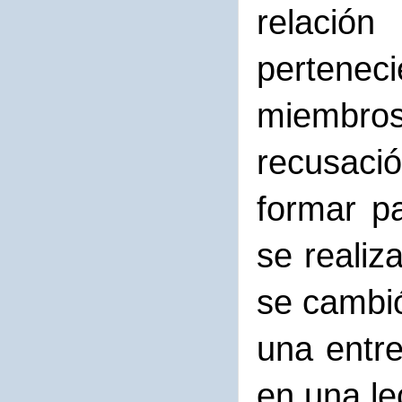
relació
pertene
miembros
recusaci
formar p
se realiz
se cambió
una entre
en una le