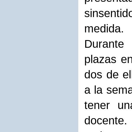
sinsentid
medida.
Durante 
plazas en
dos de e
a la sema
tener un
docente.