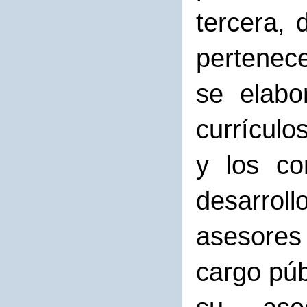
tercera,
pertenece
se elabo
currícul
y los co
desarrol
asesores
cargo púb