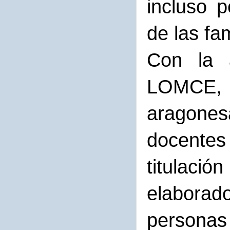
incluso p
de las fam
Con la a
LOMCE, 
aragones
docentes 
titulació
elaborad
personas