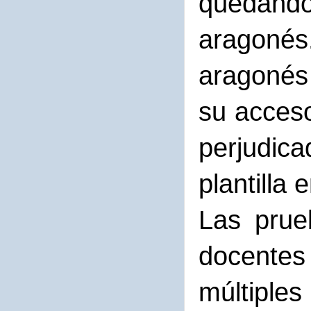
quedando
aragonés.
aragonés 
su acceso
perjudic
plantilla 
Las prue
docentes
múltiples