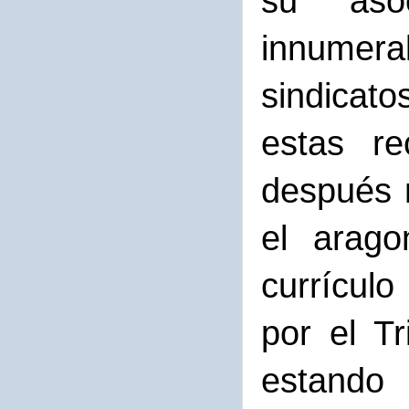
su asoc
innumer
sindicato
estas re
después 
el arago
currícul
por el T
estando 