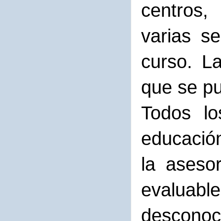
centros, 
varias s
curso. L
que se pu
Todos lo
educación
la aseso
evalua
desconoci