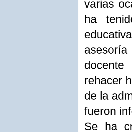
varias oc
ha tenid
educativ
asesoría
docente 
rehacer h
de la adm
fueron in
Se ha cr