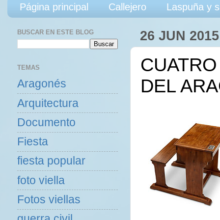
Página principal
Callejero
Laspuña y s
BUSCAR EN ESTE BLOG
26 JUN 2015
CUATRO
TEMAS
DEL AR
Aragonés
Arquitectura
Documento
Fiesta
fiesta popular
foto viella
Fotos viellas
guerra civil