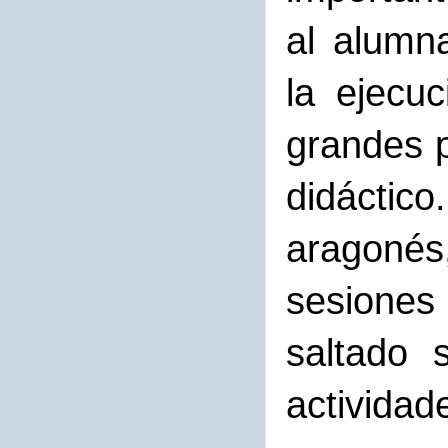
al alumna
la ejecu
grandes 
didácti
aragonés
sesiones
saltado 
activid