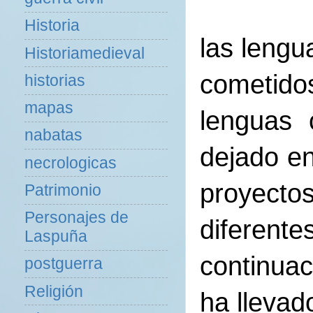
Historia
las lengu
Historiamedieval
cometido
historias
mapas
lenguas 
nabatas
dejado en
necrologicas
proyecto
Patrimonio
Personajes de
diferent
Laspuña
continuac
postguerra
Religión
ha llevad