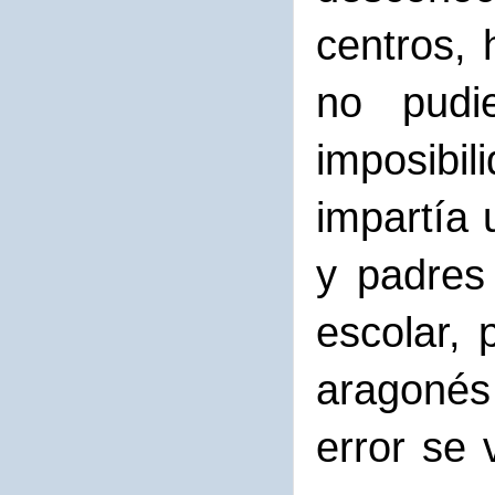
centros, 
no pudi
imposibi
impartía 
y padres 
escolar, 
aragonés
error se 