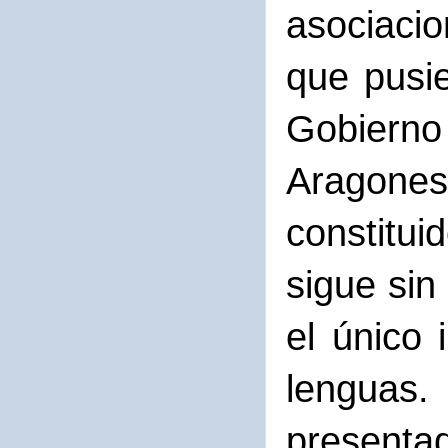
asociacio
que pusie
Gobier
Aragone
constit
sigue si
el único 
lengua
presentad