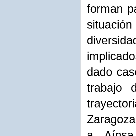
forman pa
situació
diversi
implicad
dado cas
trabajo 
trayecto
Zaragoza
a Aínsa