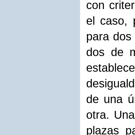
con crite
el caso, 
para dos
dos de m
establec
desiguald
de una ún
otra. Una
plazas p