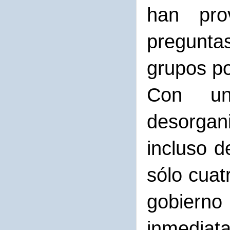
han pro
pregunta
grupos po
Con un
desorgan
incluso d
sólo cuat
gobierno
inmediata