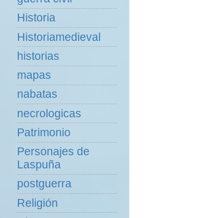
Historia
Historiamedieval
historias
mapas
nabatas
necrologicas
Patrimonio
Personajes de
Laspuña
postguerra
Religión