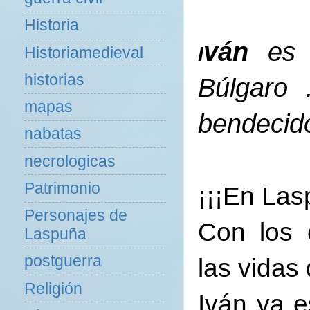
Historia
ván
es u
I
Historiamedieval
historias
Búlgaro
mapas
bendecido
nabatas
necrologicas
Patrimonio
¡¡¡En Lasp
Personajes de
Con los 
Laspuña
postguerra
las vidas
Religión
Iván ya e