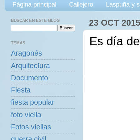
Página principal
Callejero
Laspuña y s
BUSCAR EN ESTE BLOG
23 OCT 201
Es día de 
TEMAS
Aragonés
Arquitectura
Documento
Fiesta
fiesta popular
foto viella
Fotos viellas
guerra civil