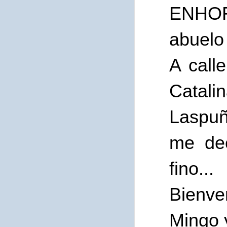
ENHOR
abuelo 
A call
Catal
Laspuñ
me de
fino...
Bienve
Mingo 