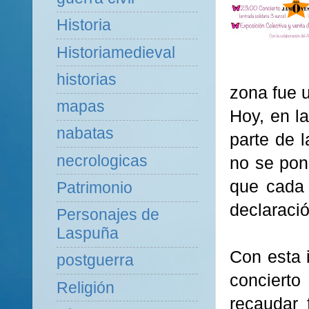
Historia
Historiamedieval
historias
zona fue u
mapas
Hoy, en la
nabatas
parte de 
necrologicas
no se pone
que cada 
Patrimonio
declaraci
Personajes de
Laspuña
Con esta i
postguerra
concier
Religión
recaudar