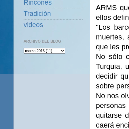
Rincones
ARMS que 
Tradición
ellos defi
videos
"Los barc
muertes, 
ARCHIVO DEL BLOG
que les pr
No sólo e
Turquia, 
decidir q
sobre per
No nos ol
personas 
quitarse 
caerá enc