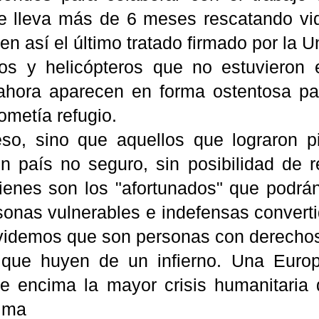
lleva más de 6 meses rescatando vida
nen así el último tratado firmado por la 
os y helicópteros que no estuvieron 
ahora aparecen en forma ostentosa para
ometía refugio.
so, sino que aquellos que lograron p
un país no seguro, sin posibilidad de 
uienes son los "afortunados" que podrá
sonas vulnerables e indefensas convert
videmos que son personas con derechos 
que huyen de un infierno. Una Europ
de encima la mayor crisis humanitaria 
ima