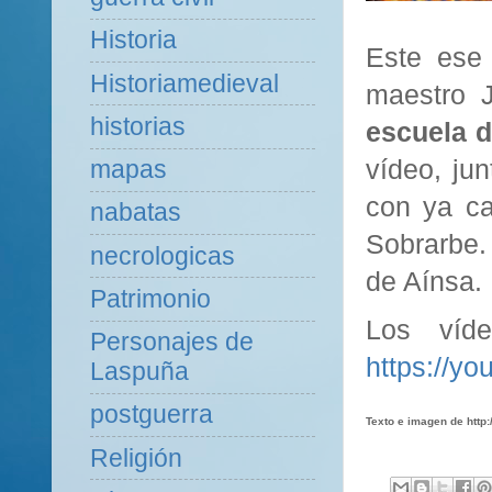
Historia
Este ese 
Historiamedieval
maestro 
historias
escuela 
vídeo, jun
mapas
con ya ca
nabatas
Sobrarbe.
necrologicas
de Aínsa.
Patrimonio
Los víde
Personajes de
https://y
Laspuña
postguerra
Texto e imagen de http:
Religión