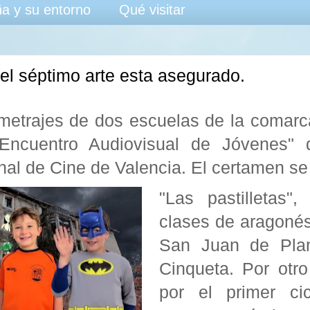
a y su entorno
Qué visitar
del séptimo arte esta asegurado.
metrajes de dos escuelas de la comarca
Encuentro Audiovisual de Jóvenes" d
nal de Cine de Valencia. El certamen se 
"Las pastilletas"
clases de aragoné
San Juan de Plan
Cinqueta. Por otro 
por el primer ci