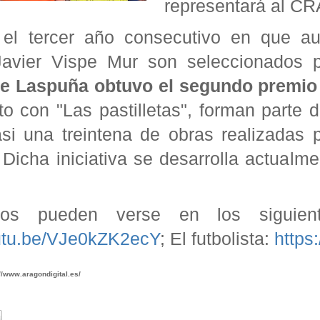
representará al CRA
el tercer año consecutivo en que au
Javier Vispe Mur son seleccionados 
de Laspuña obtuvo el segundo premio 
to con "Las pastilletas", forman parte 
si una treintena de obras realizadas 
 Dicha iniciativa se desarrolla actual
os pueden verse en los siguiente
outu.be/VJe0kZK2ecY
; El futbolista:
https
//www.aragondigital.es/