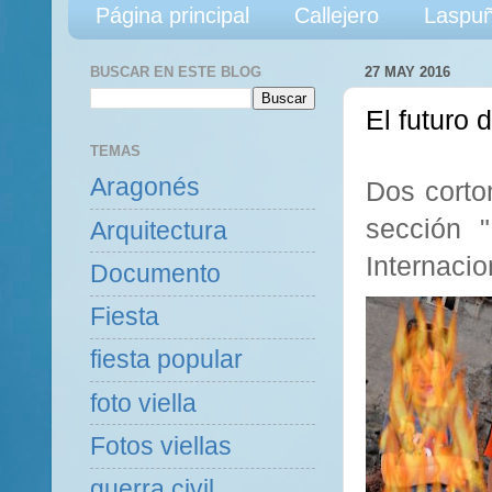
Página principal
Callejero
Laspuñ
BUSCAR EN ESTE BLOG
27 MAY 2016
El futuro 
TEMAS
Aragonés
Dos corto
sección "
Arquitectura
Internacio
Documento
Fiesta
fiesta popular
foto viella
Fotos viellas
guerra civil