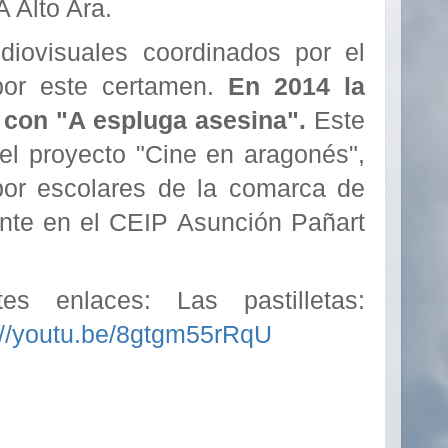
 Alto Ara.
diovisuales coordinados por el
por este certamen.
En 2014 la
con "A espluga asesina".
Este
del proyecto "Cine en aragonés",
por escolares de la comarca de
mente en el CEIP Asunción Pañart
s enlaces: Las pastilletas:
://youtu.be/8gtgm55rRqU