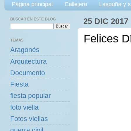
Página principal
Callejero
Laspuña y s
BUSCAR EN ESTE BLOG
25 DIC 2017
Felices D
TEMAS
Aragonés
Arquitectura
Documento
Fiesta
fiesta popular
foto viella
Fotos viellas
guerra civil