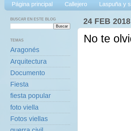
Página principal
Callejero
Laspuña y s
BUSCAR EN ESTE BLOG
24 FEB 2018
No te olv
TEMAS
Aragonés
Arquitectura
Documento
Fiesta
fiesta popular
foto viella
Fotos viellas
guerra civil