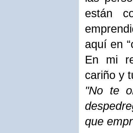
están c
emprendi
aquí en “
En mi re
cariño y 
"No te o
despedre
que empre