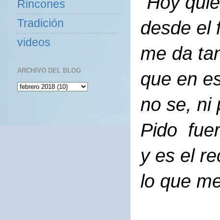
"Hoy quie
Rincones
Tradición
desde el 
videos
me da tan
ARCHIVO DEL BLOG
que en e
no se, ni
Pido fuer
y es el r
lo que me