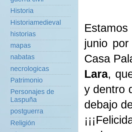
Historia
Historiamedieval
Estamos 
historias
junio po
mapas
Casa Pala
nabatas
necrologicas
Lara
, que
Patrimonio
y dentro 
Personajes de
Laspuña
debajo de
postguerra
¡¡¡Felici
Religión