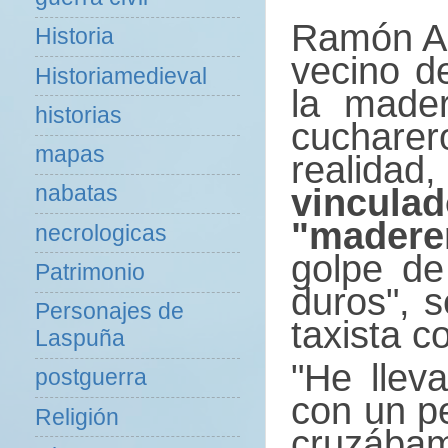
Ramón Ag
Historia
vecino d
Historiamedieval
la made
historias
cuchare
mapas
realidad
nabatas
vinculad
"madere
necrologicas
golpe de
Patrimonio
duros", 
Personajes de
taxista 
Laspuña
"He llev
postguerra
con un p
Religión
cruzábam