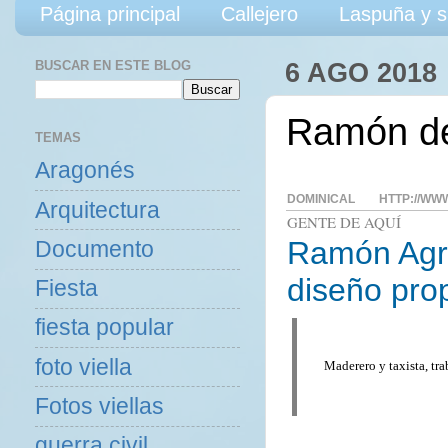
Página principal
Callejero
Laspuña y s
BUSCAR EN ESTE BLOG
6 AGO 2018
Ramón de
TEMAS
Aragonés
DOMINICAL
HTTP://WW
Arquitectura
GENTE DE AQUÍ
Ramón Agra
Documento
diseño pro
Fiesta
fiesta popular
foto viella
Maderero y taxista, tra
Fotos viellas
guerra civil