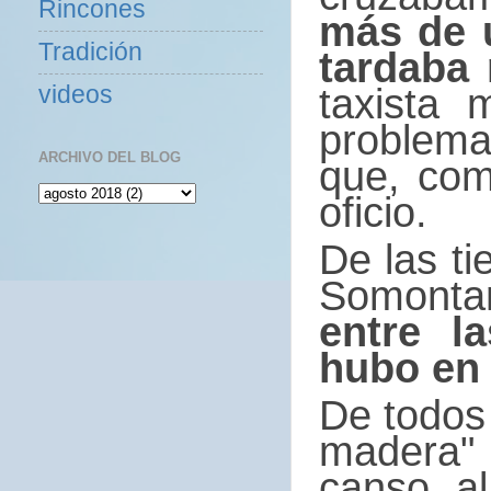
Rincones
más de 
Tradición
tardaba
taxista
videos
problema
ARCHIVO DEL BLOG
que, com
oficio.
De las ti
Somontan
entre l
hubo en
De todos 
madera"
canso, a