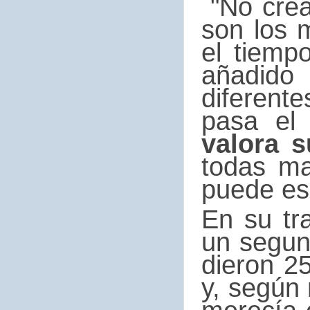
"No crea
son los 
el tiemp
añadido
diferent
pasa el
valora s
todas ma
puede es
En su tra
un segun
dieron 2
y, según