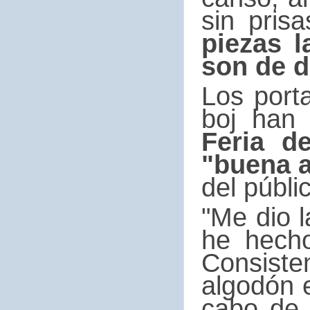
sin pris
piezas 
son de d
Los port
boj han 
Feria d
"buena 
del públi
"Me dio 
he hecho
Consist
algodón 
cabo de