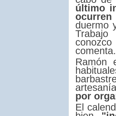
último 
ocurren
duermo y
Trabajo
conozco
comenta.
Ramón e
habitual
barbastr
artesanía
por orga
El calend
bien,
"in