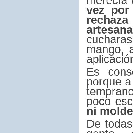
merecía 
vez por
rechaza
artesan
cucharas
mango, a
aplicació
Es cons
porque a 
temprano
poco escl
ni molde
De todas