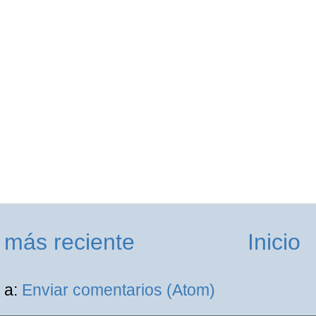
 más reciente
Inicio
 a:
Enviar comentarios (Atom)