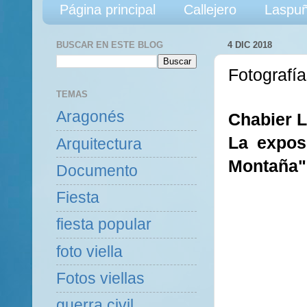
Página principal
Callejero
Laspuñ
BUSCAR EN ESTE BLOG
4 DIC 2018
Fotografí
TEMAS
Aragonés
Chabier L
La expos
Arquitectura
Montaña" 
Documento
Fiesta
fiesta popular
foto viella
Fotos viellas
guerra civil