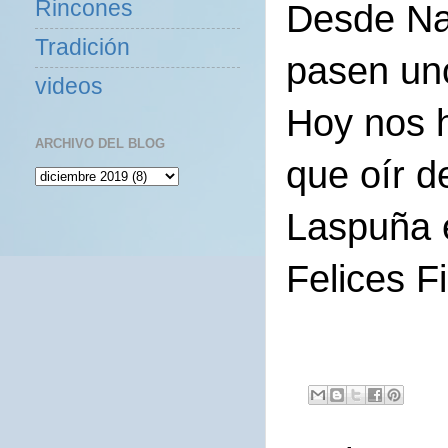
Rincones
Desde Na
Tradición
pasen un
videos
Hoy nos 
ARCHIVO DEL BLOG
que oír d
Laspuña 
Felices F