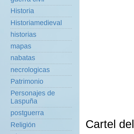
Historia
Historiamedieval
historias
mapas
nabatas
necrologicas
Patrimonio
Personajes de
Laspuña
postguerra
Cartel de
Religión