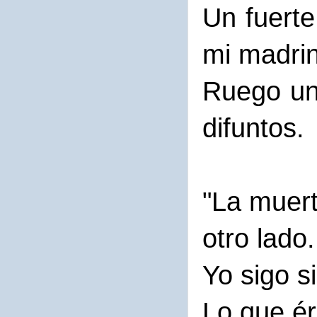
Un fuerte
mi madri
Ruego una
difuntos.
"La muer
otro lado.
Yo sigo s
Lo que ér