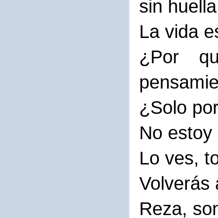
sin huell
La vida e
¿Por q
pensamie
¿Solo por
No estoy 
Lo ves, t
Volverás 
Reza, son