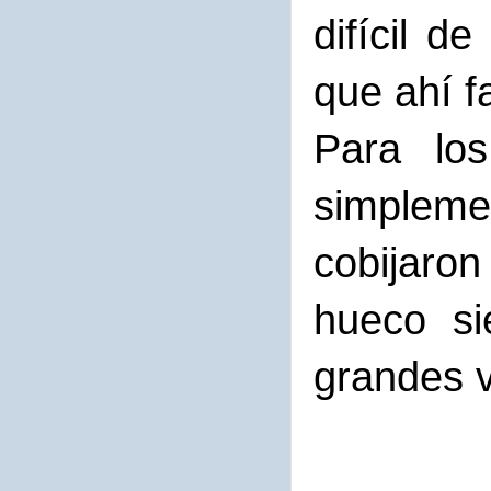
difícil d
que ahí fa
Para lo
simpleme
cobijaron
hueco si
grandes v