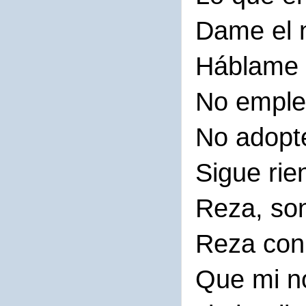
Dame el 
Háblame 
No emplee
No adopte
Sigue rie
Reza, son
Reza con
Que mi n