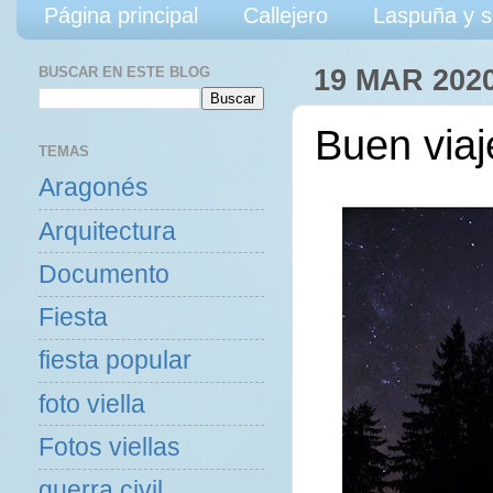
Página principal
Callejero
Laspuña y s
BUSCAR EN ESTE BLOG
19 MAR 202
Buen viaj
TEMAS
Aragonés
Arquitectura
Documento
Fiesta
fiesta popular
foto viella
Fotos viellas
guerra civil