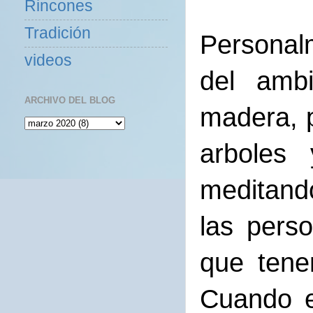
Rincones
Tradición
Personal
videos
del ambi
ARCHIVO DEL BLOG
madera, p
arboles
meditand
las pers
que tene
Cuando e