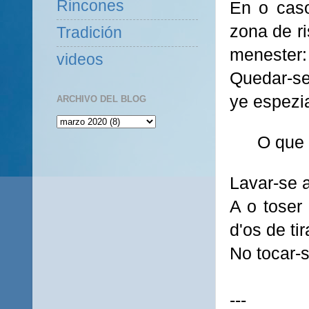
Rincones
En o caso
zona de ri
Tradición
menester:
videos
Quedar-se
ye espezia
ARCHIVO DEL BLOG
O que 
Lavar-se 
A o toser
d'os de tir
No tocar-s
---