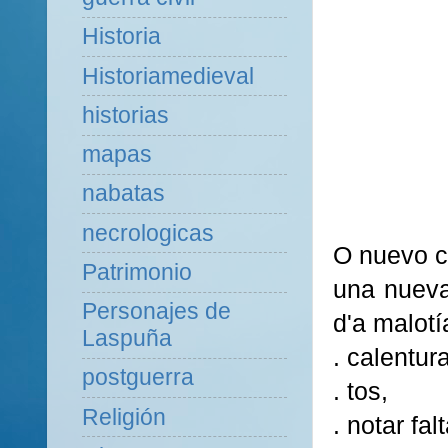
Historia
Historiamedieval
historias
mapas
nabatas
necrologicas
O nuevo c
Patrimonio
una nueva
Personajes de
d'a malotí
Laspuña
. calentura
postguerra
. tos,
Religión
. notar falt