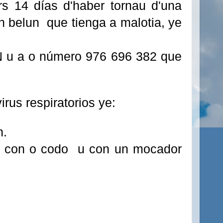
s 14 días d'haber tornau d'una
on belun que tienga a malotia, ye
N u a o número 976 696 382 que
irus respiratorios ye:
n.
riz con o codo u con un mocador