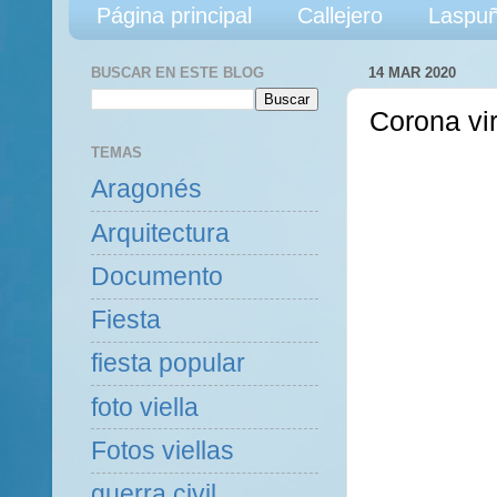
Página principal
Callejero
Laspuñ
BUSCAR EN ESTE BLOG
14 MAR 2020
Corona vi
TEMAS
Aragonés
Arquitectura
Documento
Fiesta
fiesta popular
foto viella
Fotos viellas
guerra civil