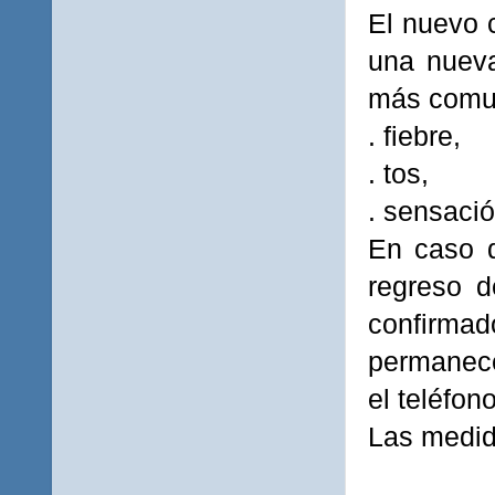
El nuevo 
una nueva
más comun
. fiebre,
. tos,
. sensació
En caso d
regreso d
confirmad
permanece
el teléfon
Las medida