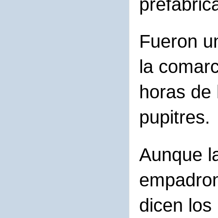
prefabric
Fueron u
la comarc
horas de 
pupitres.
Aunque la
empadron
dicen los