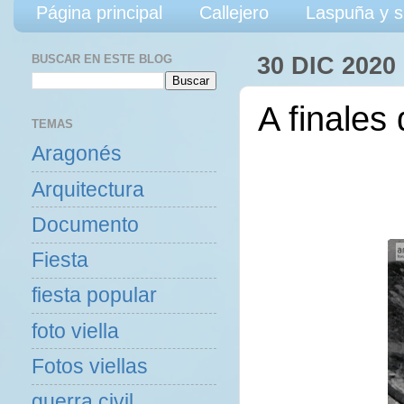
Página principal
Callejero
Laspuña y s
BUSCAR EN ESTE BLOG
30 DIC 2020
A finales
TEMAS
Aragonés
Arquitectura
Documento
Fiesta
fiesta popular
foto viella
Fotos viellas
guerra civil