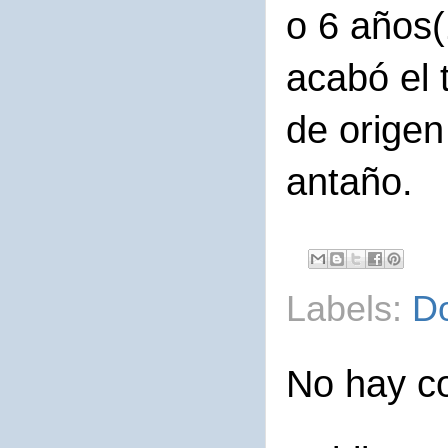
o 6 años
acabó el 
de origen
antaño.
Labels:
D
No hay c