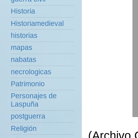
Historia
Historiamedieval
historias
mapas
nabatas
necrologicas
Patrimonio
Personajes de
Laspuña
postguerra
Religión
(Archivo