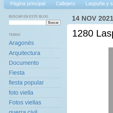
Página principal
Callejero
Laspuña y s
BUSCAR EN ESTE BLOG
14 NOV 202
1280 Las
TEMAS
Aragonés
Arquitectura
Documento
Fiesta
fiesta popular
foto viella
Fotos viellas
guerra civil