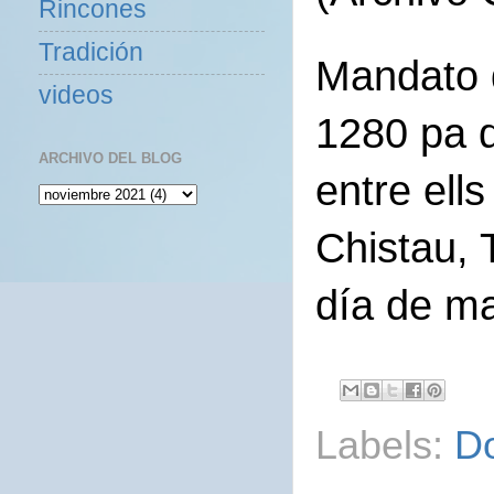
Rincones
Tradición
Mandato d
videos
1280 pa q
ARCHIVO DEL BLOG
entre ell
Chistau, 
día de m
Labels:
D