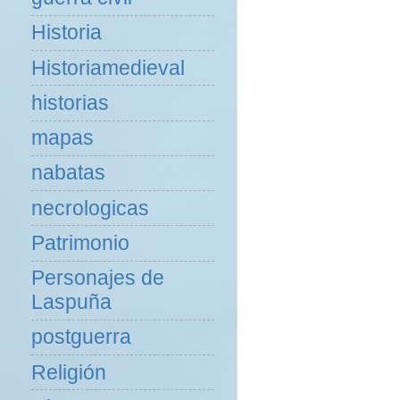
Historia
Historiamedieval
historias
mapas
nabatas
necrologicas
Patrimonio
Personajes de
Laspuña
postguerra
Religión