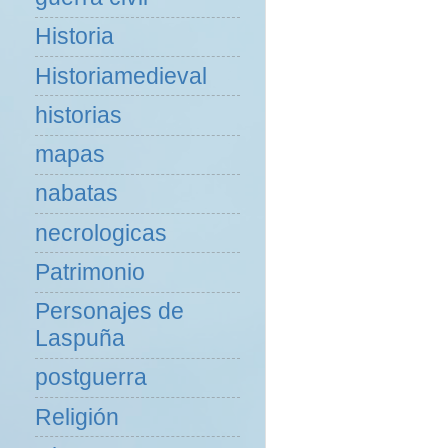
Historia
Historiamedieval
historias
mapas
nabatas
necrologicas
Patrimonio
Personajes de
Laspuña
postguerra
Religión