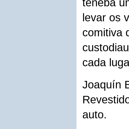
teneba un
levar os
comitiva 
custodiau
cada luga
Joaquín B
Revestid
auto.