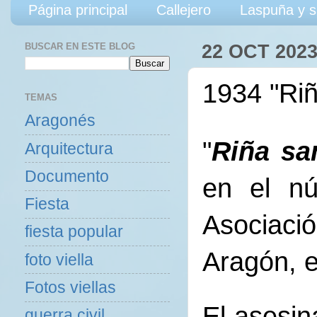
Página principal
Callejero
Laspuña y s
BUSCAR EN ESTE BLOG
22 OCT 202
1934 "Riñ
TEMAS
Aragonés
"
Riña sa
Arquitectura
Documento
en el nú
Fiesta
Asociac
fiesta popular
Aragón, e
foto viella
Fotos viellas
El asesin
guerra civil