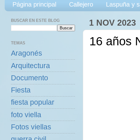
Página principal
Callejero
Laspuña y s
BUSCAR EN ESTE BLOG
1 NOV 2023
16 años N
TEMAS
Aragonés
Arquitectura
Documento
Fiesta
fiesta popular
foto viella
Fotos viellas
guerra civil