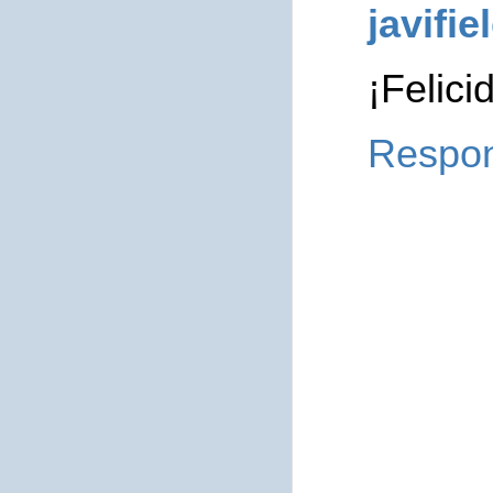
javifie
¡Felici
Respo