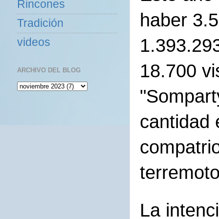
Rincones
haber 3.5
Tradición
1.393.293
videos
18.700 vi
ARCHIVO DEL BLOG
"Somparty
cantidad 
compatrio
terremoto
La intenc