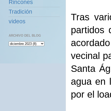
Rincones
Tradición
Tras var
videos
partidos
ARCHIVO DEL BLOG
acordado
vecinal p
Santa Ág
agua en l
por el lo