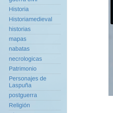
Historia
Historiamedieval
historias
mapas
nabatas
necrologicas
Patrimonio
Personajes de
Laspuña
postguerra
Religión